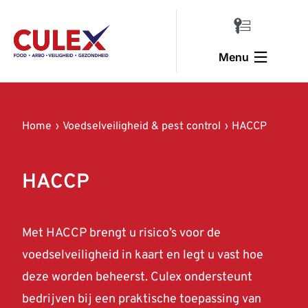
Ga
naar
Toggle
inhoud
Navigatio
Menu
Inloggen
Home
Home
Voedselveiligheid & pest control
HACCP
Voedselveiligheid & pest control
Trainingen & veiligheid
HACCP
Arbo & verzuim
Met HACCP brengt u risico’s voor de
Halal training
voedselveiligheid in kaart en legt u vast hoe
Over ons
deze worden beheerst. Culex ondersteunt
bedrijven bij een praktische toepassing van