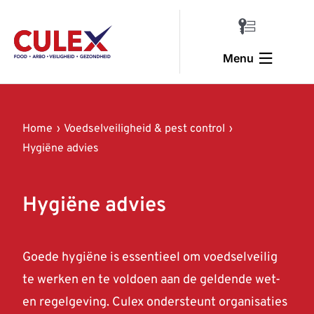
Ga
naar
Toggle
inhoud
Navigatio
Menu
Inloggen
Home
Home
Voedselveiligheid & pest control
Voedselveiligheid & pest control
Hygiëne advies
Trainingen & veiligheid
Hygiëne advies
Arbo & verzuim
Halal training
Goede hygiëne is essentieel om voedselveilig
te werken en te voldoen aan de geldende wet-
Over ons
en regelgeving. Culex ondersteunt organisaties