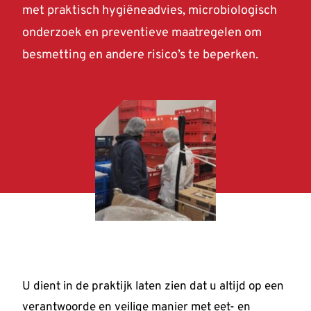
Kennisbank
met praktisch hygiëneadvies, microbiologisch
onderzoek en preventieve maatregelen om
Contact
besmetting en andere risico’s te beperken.
Aanmelden
U dient in de praktijk laten zien dat u altijd op een
verantwoorde en veilige manier met eet- en